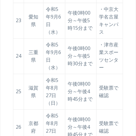
令和5
・中京大
午後0時00
愛知
年9月6
学名古屋
23
分～午後5
県
日
キャンパ
時15分まで
（水）
ス
令和5
・津市産
午後0時00
三重
年9月6
業スポー
24
分～午後5
県
日
ツセンタ
時30分まで
（水）
ー
令和5
午後0時00
滋賀
年8月
受験票で
25
分～午後4
県
27日
確認
時45分まで
（日）
令和5
午後0時00
京都
年8月
受験票で
26
分～午後4
府
27日
確認
時45分まで