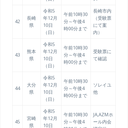
令和5
長崎市内
午前10時30
長崎
年12月
（受験票
42
分～午後4
県
10日
にて案
時00分まで
（日）
内）
令和5
午前10時30
熊本
年12月
受験票に
43
分～午後4
県
10日
て確認
時00分まで
（日）
令和5
午前10時30
大分
年12月
ソレイユ
44
分～午後4
県
10日
他
時00分まで
（日）
令和5
午前10時30
JA,AZMホ
宮崎
年12月
45
分～午後4
ール内会
県
10日