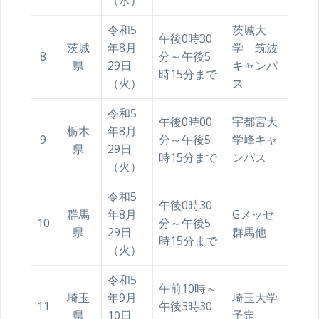
（水）
令和5
茨城大
午後0時30
茨城
年8月
学 筑波
8
分～午後5
県
29日
キャンパ
時15分まで
（火）
ス
令和5
午後0時00
宇都宮大
栃木
年8月
9
分～午後5
学峰キャ
県
29日
時15分まで
ンパス
（火）
令和5
午後0時30
群馬
年8月
Gメッセ
10
分～午後5
県
29日
群馬他
時15分まで
（火）
令和5
午前10時～
埼玉
年9月
埼玉大学
11
午後3時30
県
10日
予定