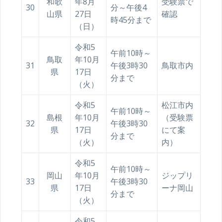
和歌
年8月
受験票で
30
分～午後4
山県
27日
確認
時45分まで
（日）
令和5
午前10時～
鳥取
年10月
31
午後3時30
鳥取市内
県
17日
分まで
（火）
令和5
松江市内
午前10時～
島根
年10月
（受験票
32
午後3時30
県
17日
にて案
分まで
（火）
内）
令和5
午前10時～
岡山
年10月
ジップリ
33
午後3時30
県
17日
ーナ岡山
分まで
（火）
令和5