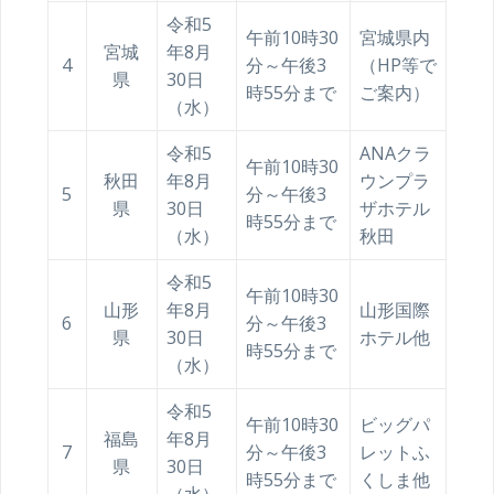
令和5
午前10時30
宮城県内
宮城
年8月
4
分～午後3
（HP等で
県
30日
時55分まで
ご案内）
（水）
令和5
ANAクラ
午前10時30
秋田
年8月
ウンプラ
5
分～午後3
県
30日
ザホテル
時55分まで
（水）
秋田
令和5
午前10時30
山形
年8月
山形国際
6
分～午後3
県
30日
ホテル他
時55分まで
（水）
令和5
午前10時30
ビッグパ
福島
年8月
7
分～午後3
レットふ
県
30日
時55分まで
くしま他