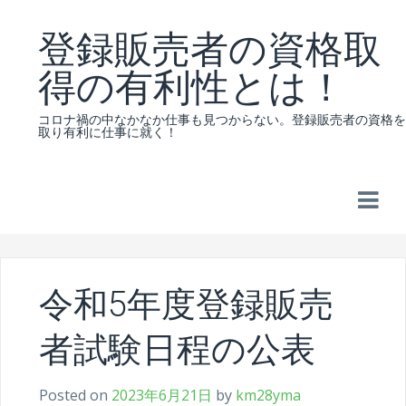
Skip
登録販売者の資格取
to
content
得の有利性とは！
コロナ禍の中なかなか仕事も見つからない。登録販売者の資格を
取り有利に仕事に就く！
令和5年度登録販売
者試験日程の公表
Posted on
2023年6月21日
by
km28yma