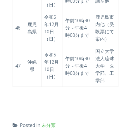
時00分まで
議室他
（日）
令和5
鹿児島市
午前10時30
鹿児
年12月
内他（受
46
分～午後4
島県
10日
験票にて
時00分まで
（日）
案内）
国立大学
令和5
午前10時30
法人琉球
沖縄
年12月
47
分～午後4
大学 医
県
10日
時00分まで
学部、工
（日）
学部
Posted in
未分類