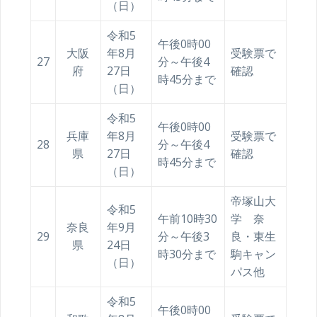
（日）
令和5
午後0時00
大阪
年8月
受験票で
27
分～午後4
府
27日
確認
時45分まで
（日）
令和5
午後0時00
兵庫
年8月
受験票で
28
分～午後4
県
27日
確認
時45分まで
（日）
帝塚山大
令和5
午前10時30
学 奈
奈良
年9月
29
分～午後3
良・東生
県
24日
時30分まで
駒キャン
（日）
パス他
令和5
午後0時00