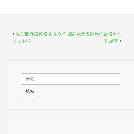
投
登録販売者資格取得のメ
登録販売者試験の合格率と
リット⑦
難易度
稿
ナ
ビ
検
ゲ
索:
ー
シ
ョ
ン