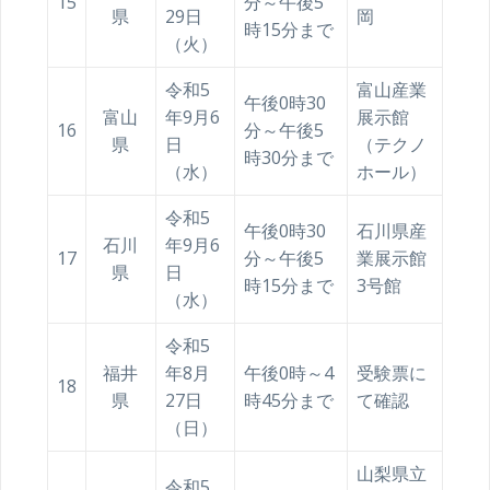
15
分～午後5
県
29日
岡
時15分まで
（火）
令和5
富山産業
午後0時30
富山
年9月6
展示館
16
分～午後5
県
日
（テクノ
時30分まで
（水）
ホール）
令和5
午後0時30
石川県産
石川
年9月6
17
分～午後5
業展示館
県
日
時15分まで
3号館
（水）
令和5
福井
年8月
午後0時～4
受験票に
18
県
27日
時45分まで
て確認
（日）
山梨県立
令和5