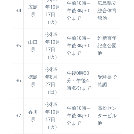
午前10時～
広島県立
広島
年10月
34
午後3時30
総合体育
県
17日
分まで
館他
（火）
令和5
午前10時～
維新百年
山口
年10月
35
午後3時30
記念公園
県
17日
分まで
他
（火）
令和5
午後0時00
徳島
年8月
受験票で
36
分～午後4
県
27日
確認
時45分まで
（日）
令和5
午前10時～
高松セン
香川
年10月
37
午後3時30
タービル
県
17日
分まで
他
（火）