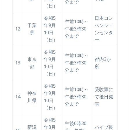
分まで
（日）
令和5
日本コン
午前10時～
千葉
年9月
ベンショ
12
午後3時30
県
10日
ンセンタ
分まで
（日）
ー
令和5
午前10時～
東京
年9月
都内3か
13
午後3時30
都
10日
所
分まで
（日）
令和5
午前10時～
受験票に
神奈
年9月
14
午後3時30
て後日発
川県
10日
分まで
表
（日）
令和5
午後0時30
新潟
年8月
ハイブ長