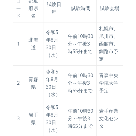
コ
都道
試験日
ー
府県
試験時間
試験会場
程
ド
名
札幌市、
令和5
午前10時30
旭川市、
北海
年8月
1
分～午後3
函館市、
道
30日
時55分まで
釧路市予
（水）
定
令和5
午前10時30
青森中央
青森
年8月
2
分～午後3
学院大学
県
30日
時55分まで
予定
（水）
令和5
午前10時30
岩手産業
岩手
年8月
3
分～午後3
文化セン
県
30日
時55分まで
ター
（水）