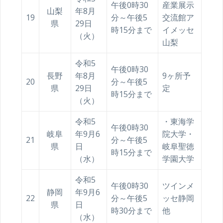
午後0時30
産業展示
山梨
年8月
19
分～午後5
交流館ア
県
29日
時15分まで
イメッセ
（火）
山梨
令和5
午後0時30
長野
年8月
9ヶ所予
20
分～午後5
県
29日
定
時15分まで
（火）
令和5
・東海学
午後0時30
岐阜
年9月6
院大学・
21
分～午後5
県
日
岐阜聖徳
時15分まで
（水）
学園大学
令和5
午後0時30
ツインメ
静岡
年9月6
22
分～午後5
ッセ静岡
県
日
時30分まで
他
（水）