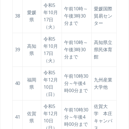
令和5
午前10時～
愛媛国際
愛媛
年10月
38
午後3時30
貿易セン
県
17日
分まで
ター
（火）
令和5
午前10時～
高知県立
高知
年10月
39
午後3時30
県民体育
県
17日
分まで
館
（火）
令和5
午前10時30
福岡
年12月
九州産業
40
分～午後4
県
10日
大学他
時00分まで
（日）
令和5
佐賀大
午前10時30
佐賀
年12月
学 本庄
41
分～午後4
県
10日
キャンパ
時00分まで
（日）
ス